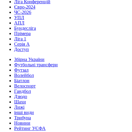
Ліга Конференцій
Євро-2024
ЧС-2026
УПЛ
АПЛ
Бундесліга
Прімера
Ліга 1
Серія А
Доступ
Збірна України
Футбольні трансфери
Футзал
Волейбол
Біатлон
Велоспорт
Гандбол
Дзюдо
Шахи
Лижі
інші види
Трибуна
Новини
Рейтинг УЄФА