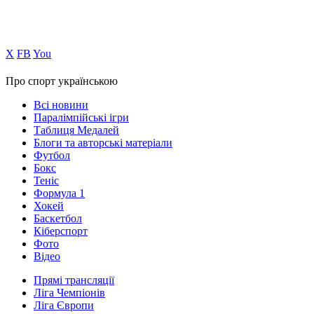
Х
FB
You
Про спорт українською
Всі новини
Паралімпійські ігри
Таблиця Медалей
Блоги та авторські матеріали
Футбол
Бокс
Теніс
Формула 1
Хокей
Баскетбол
Кіберспорт
Фото
Відео
Прямі трансляції
Ліга Чемпіонів
Ліга Європи