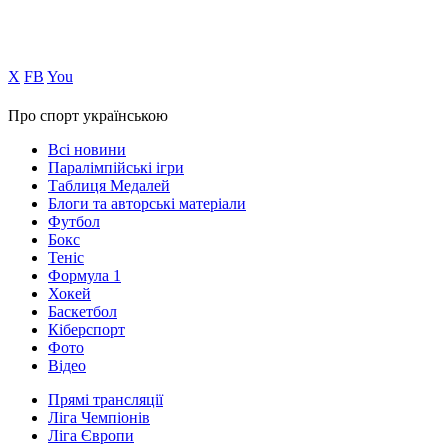
Х
FB
You
Про спорт українською
Всі новини
Паралімпійські ігри
Таблиця Медалей
Блоги та авторські матеріали
Футбол
Бокс
Теніс
Формула 1
Хокей
Баскетбол
Кіберспорт
Фото
Відео
Прямі трансляції
Ліга Чемпіонів
Ліга Європи