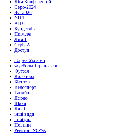
Ліга Конференцій
Євро-2024
ЧС-2026
УПЛ
АПЛ
Бундесліга
Прімера
Ліга 1
Серія А
Доступ
Збірна України
Футбольні трансфери
Футзал
Волейбол
Біатлон
Велоспорт
Гандбол
Дзюдо
Шахи
Лижі
інші види
Трибуна
Новини
Рейтинг УЄФА