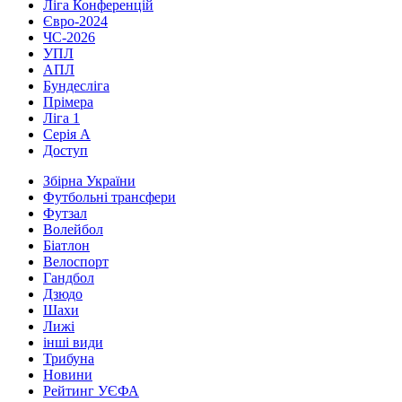
Ліга Конференцій
Євро-2024
ЧС-2026
УПЛ
АПЛ
Бундесліга
Прімера
Ліга 1
Серія А
Доступ
Збірна України
Футбольні трансфери
Футзал
Волейбол
Біатлон
Велоспорт
Гандбол
Дзюдо
Шахи
Лижі
інші види
Трибуна
Новини
Рейтинг УЄФА