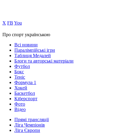
Х
FB
You
Про спорт українською
Всі новини
Паралімпійські ігри
Таблиця Медалей
Блоги та авторські матеріали
Футбол
Бокс
Теніс
Формула 1
Хокей
Баскетбол
Кіберспорт
Фото
Відео
Прямі трансляції
Ліга Чемпіонів
Ліга Європи