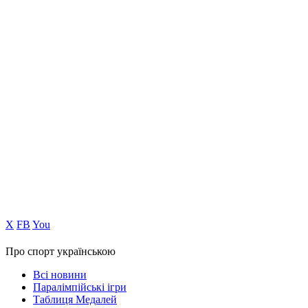
Х
FB
You
Про спорт українською
Всі новини
Паралімпійські ігри
Таблиця Медалей