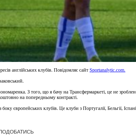
ресів англійських клубів. Повідомляє сайт
Sportanalytic.com.
ваковський.
маренка. З того, що я бачу на Трансфермаркеті, це не зроблено,
зкоштовно на попередньому контракті.
 боку європейських клубів. Це клуби з Португалії, Бельгії, Іспанії