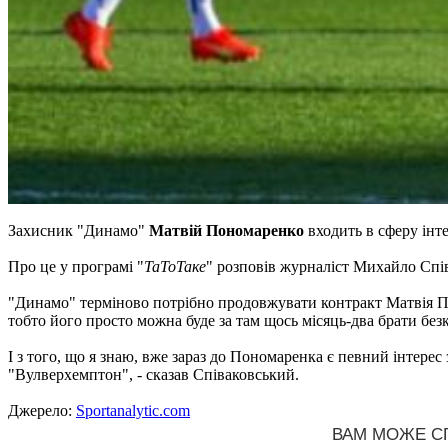
Захисник "Динамо"
Матвій Пономаренко
входить в сферу інте
Про це у програмі "
ТаТоТаке
" розповів журналіст Михайло Спі
"Динамо" терміново потрібно продовжувати контракт Матвія Поно
тобто його просто можна буде за там щось місяць-два брати бе
І з того, що я знаю, вже зараз до Пономаренка є певний інтерес з
"Вулверхемптон", - сказав Співаковський.
Джерело:
Sportanalytic.com