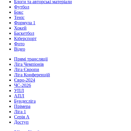
Блоги та авторські матеріали
Футбол
Бокс
Теніс
Формула 1
Хокей
Баскетбол
Кіберспорт
Фото
Відео
Прямі трансляції
Ліга Чемпіонів
Ліга Європи
Ліга Конференцій
Євро-2024
ЧС-2026
УПЛ
АПЛ
Бундесліга
Прімера
Ліга 1
Серія А
Доступ