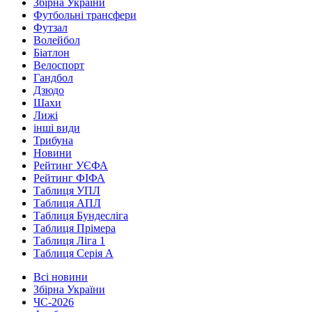
Збірна України
Футбольні трансфери
Футзал
Волейбол
Біатлон
Велоспорт
Гандбол
Дзюдо
Шахи
Лижі
інші види
Трибуна
Новини
Рейтинг УЄФА
Рейтинг ФІФА
Таблиця УПЛ
Таблиця АПЛ
Таблиця Бундесліга
Таблиця Прімера
Таблиця Ліга 1
Таблиця Серія А
Всі новини
Збірна України
ЧС-2026