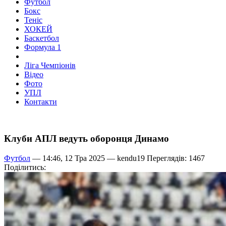
Футбол
Бокс
Теніс
ХОКЕЙ
Баскетбол
Формула 1
Ліга Чемпіонів
Відео
Фото
УПЛ
Контакти
Клуби АПЛ ведуть оборонця Динамо
Футбол
— 14:46, 12 Тра 2025 —
kendu19
Переглядів: 1467
Поділитись: