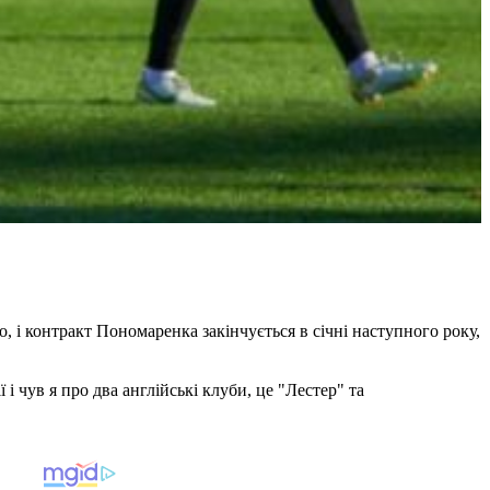
 і контракт Пономаренка закінчується в січні наступного року,
 і чув я про два англійські клуби, це "Лестер" та