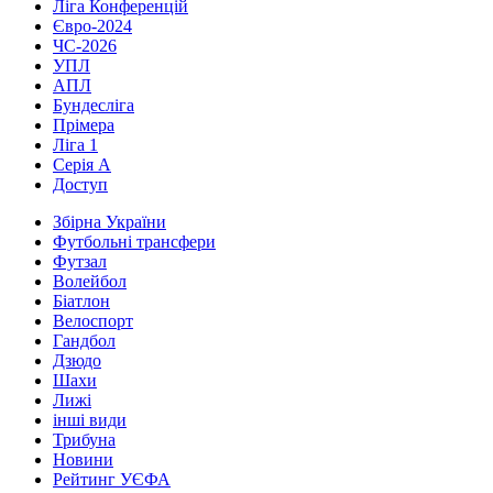
Ліга Конференцій
Євро-2024
ЧС-2026
УПЛ
АПЛ
Бундесліга
Прімера
Ліга 1
Серія А
Доступ
Збірна України
Футбольні трансфери
Футзал
Волейбол
Біатлон
Велоспорт
Гандбол
Дзюдо
Шахи
Лижі
інші види
Трибуна
Новини
Рейтинг УЄФА