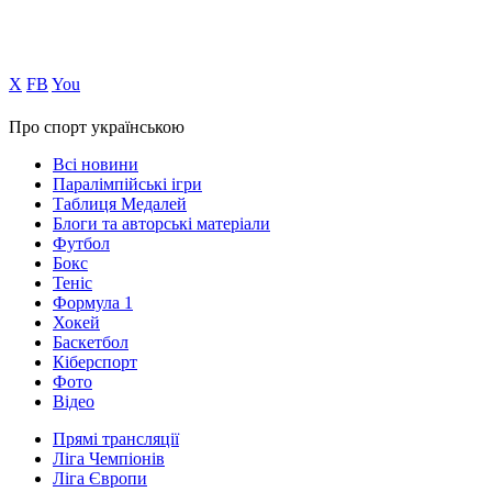
Х
FB
You
Про спорт українською
Всі новини
Паралімпійські ігри
Таблиця Медалей
Блоги та авторські матеріали
Футбол
Бокс
Теніс
Формула 1
Хокей
Баскетбол
Кіберспорт
Фото
Відео
Прямі трансляції
Ліга Чемпіонів
Ліга Європи