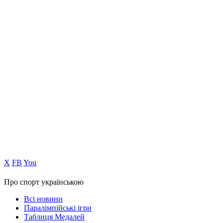
Х
FB
You
Про спорт українською
Всі новини
Паралімпійські ігри
Таблиця Медалей