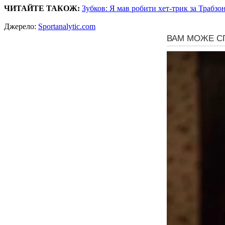
ЧИТАЙТЕ ТАКОЖ:
Зубков: Я мав робити хет-трик за Трабзо
Джерело:
Sportanalytic.com