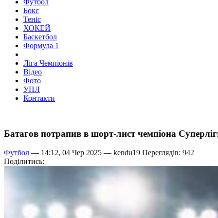
Футбол
Бокс
Теніс
ХОКЕЙ
Баскетбол
Формула 1
Ліга Чемпіонів
Відео
Фото
УПЛ
Контакти
Батагов потрапив в шорт-лист чемпіона Суперліг
Футбол
— 14:12, 04 Чер 2025 —
kendu19
Переглядів: 942
Поділитись: