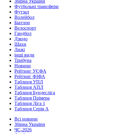
Збірна України
Футбольні трансфери
Футзал
Волейбол
Біатлон
Велоспорт
Гандбол
Дзюдо
Шахи
Лижі
інші види
Трибуна
Новини
Рейтинг УЄФА
Рейтинг ФІФА
Таблиця УПЛ
Таблиця АПЛ
Таблиця Бундесліга
Таблиця Прімера
Таблиця Ліга 1
Таблиця Серія А
Всі новини
Збірна України
ЧС-2026