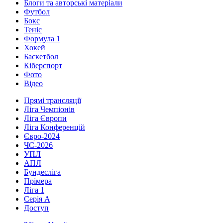
Блоги та авторські матеріали
Футбол
Бокс
Теніс
Формула 1
Хокей
Баскетбол
Кіберспорт
Фото
Відео
Прямі трансляції
Ліга Чемпіонів
Ліга Європи
Ліга Конференцій
Євро-2024
ЧС-2026
УПЛ
АПЛ
Бундесліга
Прімера
Ліга 1
Серія А
Доступ