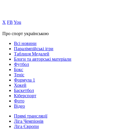
Х
FB
You
Про спорт українською
Всі новини
Паралімпійські ігри
Таблиця Медалей
Блоги та авторські матеріали
Футбол
Бокс
Теніс
Формула 1
Хокей
Баскетбол
Кіберспорт
Фото
Відео
Прямі трансляції
Ліга Чемпіонів
Ліга Європи