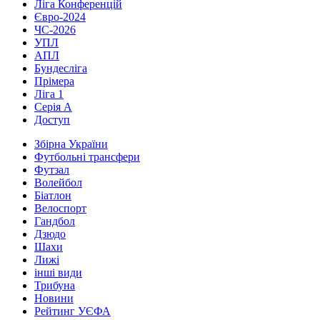
Ліга Конференцій
Євро-2024
ЧС-2026
УПЛ
АПЛ
Бундесліга
Прімера
Ліга 1
Серія А
Доступ
Збірна України
Футбольні трансфери
Футзал
Волейбол
Біатлон
Велоспорт
Гандбол
Дзюдо
Шахи
Лижі
інші види
Трибуна
Новини
Рейтинг УЄФА