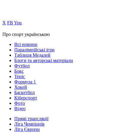
Х
FB
You
Про спорт українською
Всі новини
Паралімпійські ігри
Таблиця Медалей
Блоги та авторські матеріали
Футбол
Бокс
Теніс
Формула 1
Хокей
Баскетбол
Кіберспорт
Фото
Відео
Прямі трансляції
Ліга Чемпіонів
Ліга Європи