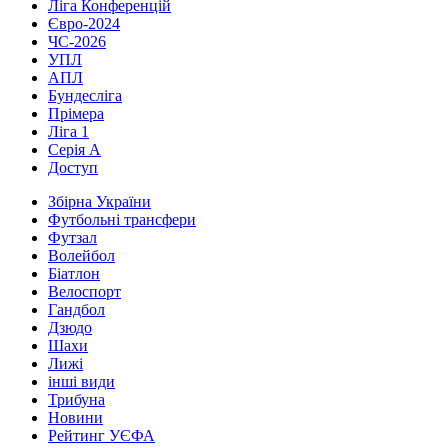
Ліга Конференцій
Євро-2024
ЧС-2026
УПЛ
АПЛ
Бундесліга
Прімера
Ліга 1
Серія А
Доступ
Збірна України
Футбольні трансфери
Футзал
Волейбол
Біатлон
Велоспорт
Гандбол
Дзюдо
Шахи
Лижі
інші види
Трибуна
Новини
Рейтинг УЄФА