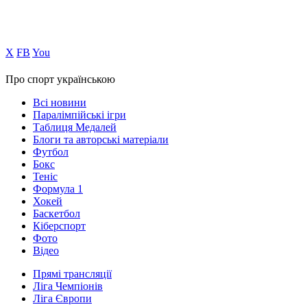
Х
FB
You
Про спорт українською
Всі новини
Паралімпійські ігри
Таблиця Медалей
Блоги та авторські матеріали
Футбол
Бокс
Теніс
Формула 1
Хокей
Баскетбол
Кіберспорт
Фото
Відео
Прямі трансляції
Ліга Чемпіонів
Ліга Європи