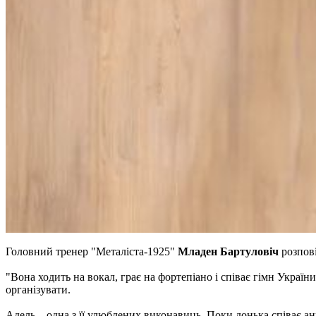
Головний тренер "Металіста-1925"
Младен Бартуловіч
розпові
"Вона ходить на вокал, грає на фортепіано і співає гімн України
організувати.
Адель – одна з її улюблених виконавиць. Поки донька співає анг