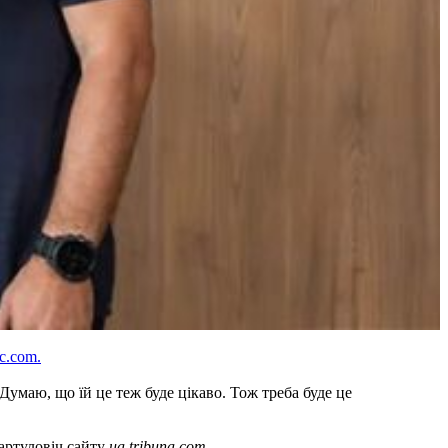
ic.com.
 Думаю, що їй це теж буде цікаво. Тож треба буде це
Бартуловіч сайту
ua.tribuna.com.