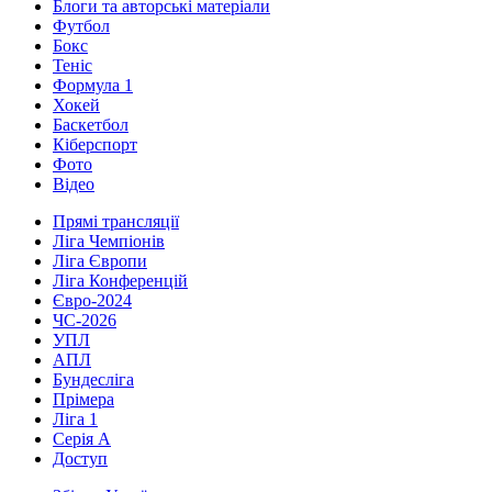
Блоги та авторські матеріали
Футбол
Бокс
Теніс
Формула 1
Хокей
Баскетбол
Кіберспорт
Фото
Відео
Прямі трансляції
Ліга Чемпіонів
Ліга Європи
Ліга Конференцій
Євро-2024
ЧС-2026
УПЛ
АПЛ
Бундесліга
Прімера
Ліга 1
Серія А
Доступ