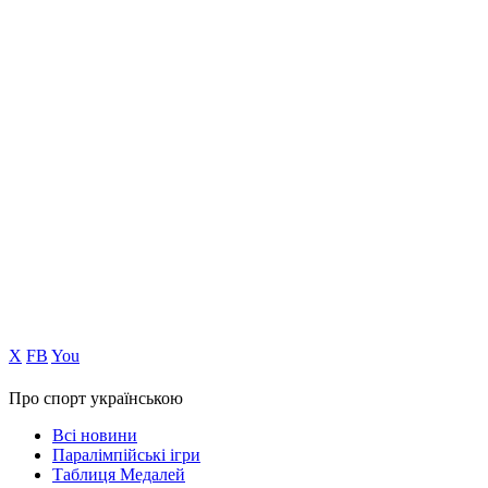
Х
FB
You
Про спорт українською
Всі новини
Паралімпійські ігри
Таблиця Медалей