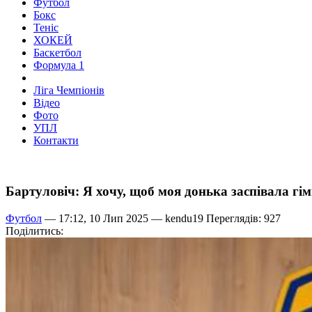
Футбол
Бокс
Теніс
ХОКЕЙ
Баскетбол
Формула 1
Ліга Чемпіонів
Відео
Фото
УПЛ
Контакти
Бартуловіч: Я хочу, щоб моя донька заспівала гі
Футбол
— 17:12, 10 Лип 2025 —
kendu19
Переглядів: 927
Поділитись: