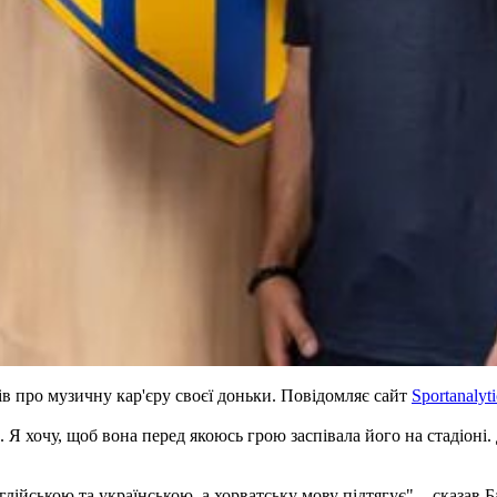
в про музичну кар'єру своєї доньки. Повідомляє сайт
Sportanalyt
. Я хочу, щоб вона перед якоюсь грою заспівала його на стадіоні.
лійською та українською, а хорватську мову підтягує", - сказав 