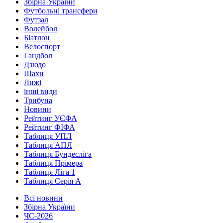
Збірна України
Футбольні трансфери
Футзал
Волейбол
Біатлон
Велоспорт
Гандбол
Дзюдо
Шахи
Лижі
інші види
Трибуна
Новини
Рейтинг УЄФА
Рейтинг ФІФА
Таблиця УПЛ
Таблиця АПЛ
Таблиця Бундесліга
Таблиця Прімера
Таблиця Ліга 1
Таблиця Серія А
Всі новини
Збірна України
ЧС-2026