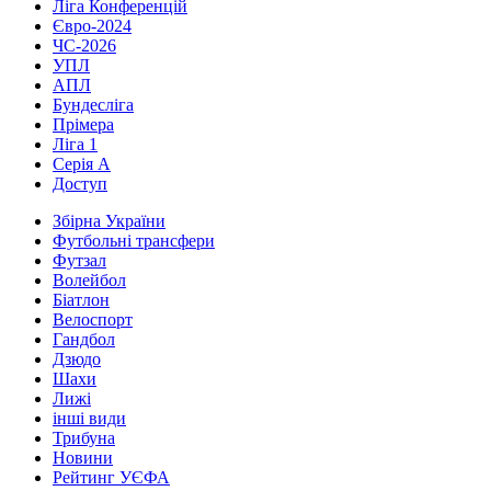
Ліга Конференцій
Євро-2024
ЧС-2026
УПЛ
АПЛ
Бундесліга
Прімера
Ліга 1
Серія А
Доступ
Збірна України
Футбольні трансфери
Футзал
Волейбол
Біатлон
Велоспорт
Гандбол
Дзюдо
Шахи
Лижі
інші види
Трибуна
Новини
Рейтинг УЄФА