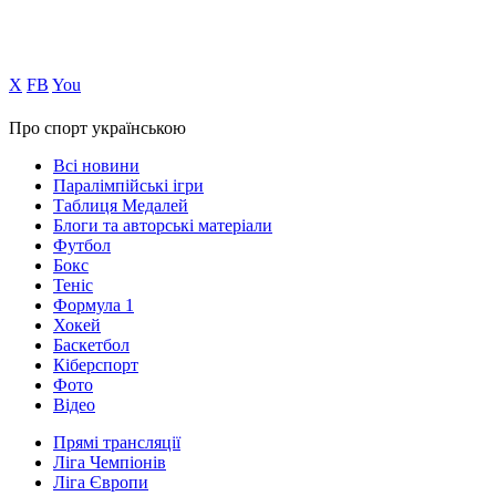
Х
FB
You
Про спорт українською
Всі новини
Паралімпійські ігри
Таблиця Медалей
Блоги та авторські матеріали
Футбол
Бокс
Теніс
Формула 1
Хокей
Баскетбол
Кіберспорт
Фото
Відео
Прямі трансляції
Ліга Чемпіонів
Ліга Європи