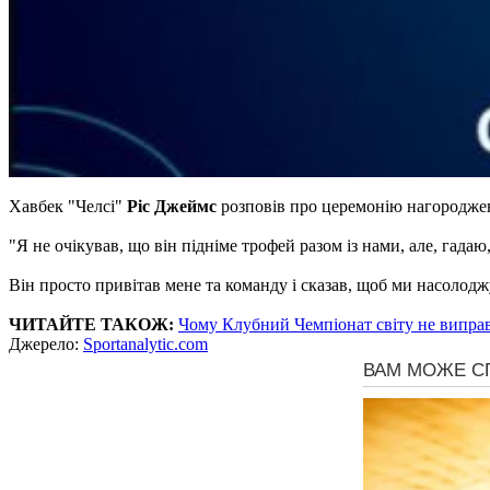
Хавбек "Челсі"
Ріс Джеймс
розповів про церемонію нагородже
"Я не очікував, що він підніме трофей разом із нами, але, гадаю
Він просто привітав мене та команду і сказав, щоб ми насоло
ЧИТАЙТЕ ТАКОЖ:
Чому Клубний Чемпіонат світу не виправ
Джерело:
Sportanalytic.com