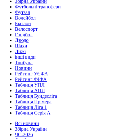
Збірна України
Футбольні трансфери
Футзал
Волейбол
Біатлон
Велоспорт
Гандбол
Дзюдо
Шахи
Лижі
інші види
Трибуна
Новини
Рейтинг УЄФА
Рейтинг ФІФА
Таблиця УПЛ
Таблиця АПЛ
Таблиця Бундесліга
Таблиця Прімера
Таблиця Ліга 1
Таблиця Серія А
Всі новини
Збірна України
ЧС-2026