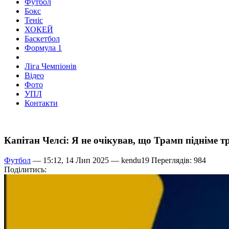
Футбол
Бокс
Теніс
ХОКЕЙ
Баскетбол
Формула 1
Ліга Чемпіонів
Відео
Фото
УПЛ
Контакти
Капітан Челсі: Я не очікував, що Трамп підніме т
Футбол
— 15:12, 14 Лип 2025 —
kendu19
Переглядів: 984
Поділитись: