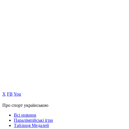
Х
FB
You
Про спорт українською
Всі новини
Паралімпійські ігри
Таблиця Медалей