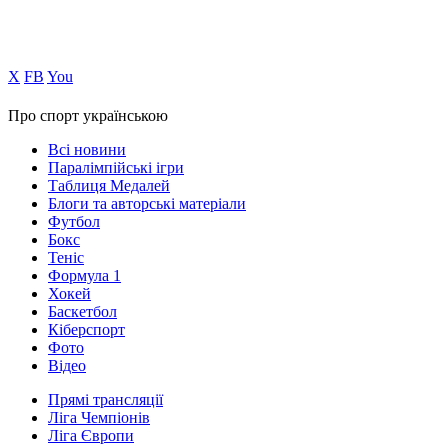
Х
FB
You
Про спорт українською
Всі новини
Паралімпійські ігри
Таблиця Медалей
Блоги та авторські матеріали
Футбол
Бокс
Теніс
Формула 1
Хокей
Баскетбол
Кіберспорт
Фото
Відео
Прямі трансляції
Ліга Чемпіонів
Ліга Європи