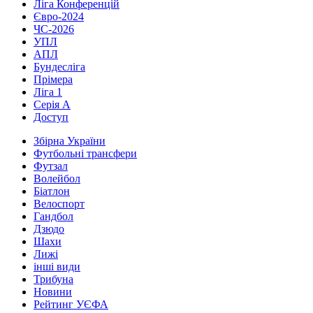
Ліга Конференцій
Євро-2024
ЧС-2026
УПЛ
АПЛ
Бундесліга
Прімера
Ліга 1
Серія А
Доступ
Збірна України
Футбольні трансфери
Футзал
Волейбол
Біатлон
Велоспорт
Гандбол
Дзюдо
Шахи
Лижі
інші види
Трибуна
Новини
Рейтинг УЄФА