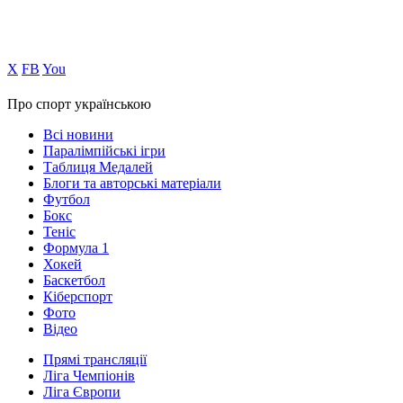
Х
FB
You
Про спорт українською
Всі новини
Паралімпійські ігри
Таблиця Медалей
Блоги та авторські матеріали
Футбол
Бокс
Теніс
Формула 1
Хокей
Баскетбол
Кіберспорт
Фото
Відео
Прямі трансляції
Ліга Чемпіонів
Ліга Європи