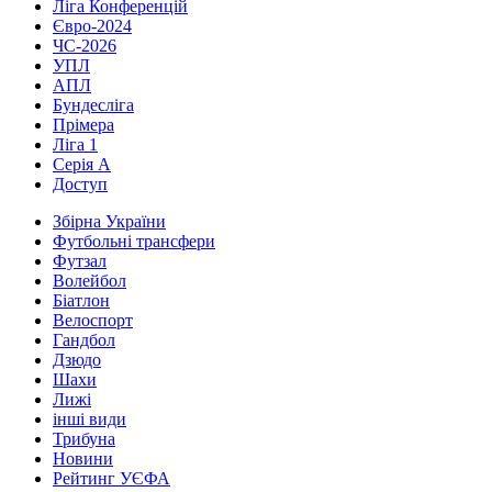
Ліга Конференцій
Євро-2024
ЧС-2026
УПЛ
АПЛ
Бундесліга
Прімера
Ліга 1
Серія А
Доступ
Збірна України
Футбольні трансфери
Футзал
Волейбол
Біатлон
Велоспорт
Гандбол
Дзюдо
Шахи
Лижі
інші види
Трибуна
Новини
Рейтинг УЄФА