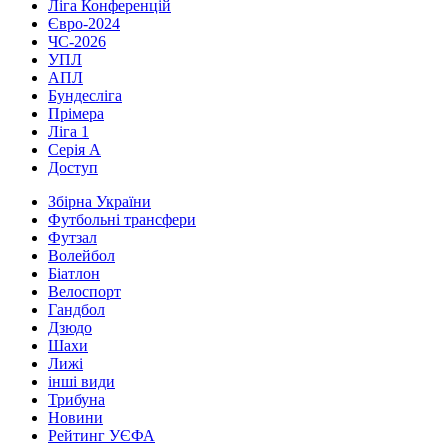
Ліга Конференцій
Євро-2024
ЧС-2026
УПЛ
АПЛ
Бундесліга
Прімера
Ліга 1
Серія А
Доступ
Збірна України
Футбольні трансфери
Футзал
Волейбол
Біатлон
Велоспорт
Гандбол
Дзюдо
Шахи
Лижі
інші види
Трибуна
Новини
Рейтинг УЄФА