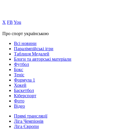
Х
FB
You
Про спорт українською
Всі новини
Паралімпійські ігри
Таблиця Медалей
Блоги та авторські матеріали
Футбол
Бокс
Теніс
Формула 1
Хокей
Баскетбол
Кіберспорт
Фото
Відео
Прямі трансляції
Ліга Чемпіонів
Ліга Європи