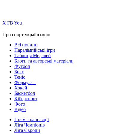
Х
FB
You
Про спорт українською
Всі новини
Паралімпійські ігри
Таблиця Медалей
Блоги та авторські матеріали
Футбол
Бокс
Теніс
Формула 1
Хокей
Баскетбол
Кіберспорт
Фото
Відео
Прямі трансляції
Ліга Чемпіонів
Ліга Європи