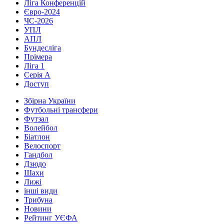
Ліга Конференцій
Євро-2024
ЧС-2026
УПЛ
АПЛ
Бундесліга
Прімера
Ліга 1
Серія А
Доступ
Збірна України
Футбольні трансфери
Футзал
Волейбол
Біатлон
Велоспорт
Гандбол
Дзюдо
Шахи
Лижі
інші види
Трибуна
Новини
Рейтинг УЄФА