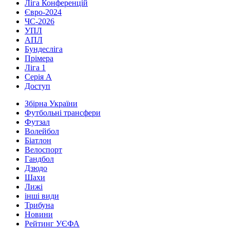
Ліга Конференцій
Євро-2024
ЧС-2026
УПЛ
АПЛ
Бундесліга
Прімера
Ліга 1
Серія А
Доступ
Збірна України
Футбольні трансфери
Футзал
Волейбол
Біатлон
Велоспорт
Гандбол
Дзюдо
Шахи
Лижі
інші види
Трибуна
Новини
Рейтинг УЄФА