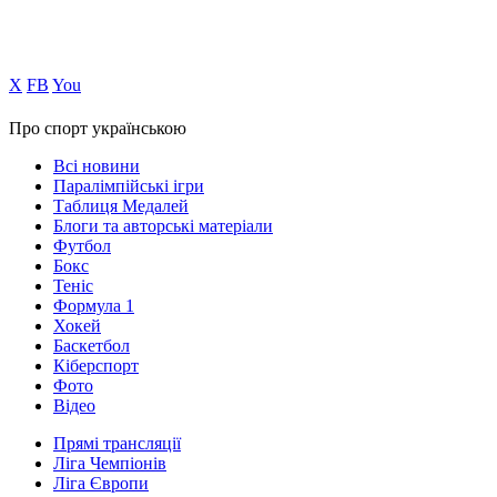
Х
FB
You
Про спорт українською
Всі новини
Паралімпійські ігри
Таблиця Медалей
Блоги та авторські матеріали
Футбол
Бокс
Теніс
Формула 1
Хокей
Баскетбол
Кіберспорт
Фото
Відео
Прямі трансляції
Ліга Чемпіонів
Ліга Європи