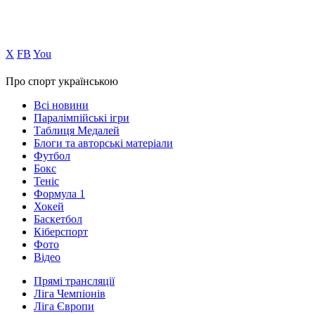
Х
FB
You
Про спорт українською
Всі новини
Паралімпійські ігри
Таблиця Медалей
Блоги та авторські матеріали
Футбол
Бокс
Теніс
Формула 1
Хокей
Баскетбол
Кіберспорт
Фото
Відео
Прямі трансляції
Ліга Чемпіонів
Ліга Європи