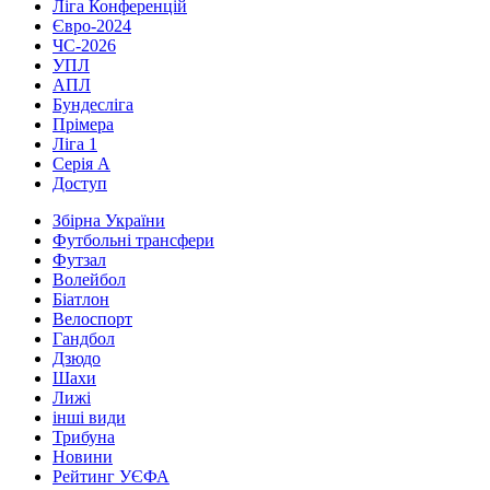
Ліга Конференцій
Євро-2024
ЧС-2026
УПЛ
АПЛ
Бундесліга
Прімера
Ліга 1
Серія А
Доступ
Збірна України
Футбольні трансфери
Футзал
Волейбол
Біатлон
Велоспорт
Гандбол
Дзюдо
Шахи
Лижі
інші види
Трибуна
Новини
Рейтинг УЄФА