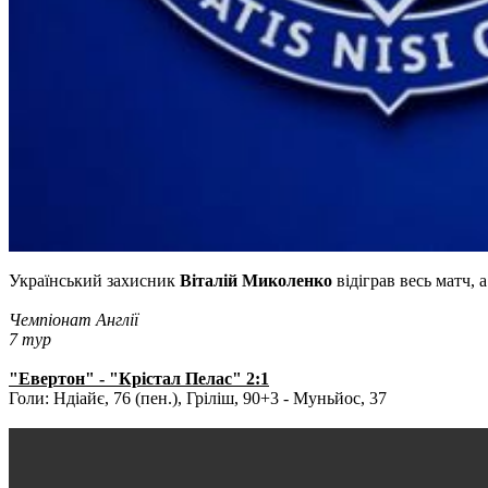
Український захисник
Віталій Миколенко
відіграв весь матч, 
Чемпіонат Англії
7 тур
"Евертон" - "Крістал Пелас" 2:1
Голи: Ндіайє, 76 (пен.), Гріліш, 90+3 - Муньйос, 37