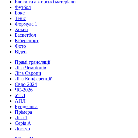
Блоги та авторські матеріали
Футбол
Бокс
Теніс
Формула 1
Хокей
Баскетбол
Кіберспорт
Фото
Відео
Прямі трансляції
Ліга Чемпіонів
Ліга Європи
Ліга Конференцій
Євро-2024
ЧС-2026
УПЛ
АПЛ
Бундесліга
Прімера
Ліга 1
Серія А
Доступ