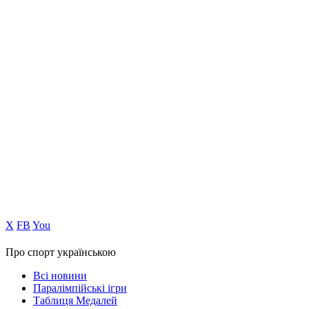
Х
FB
You
Про спорт українською
Всі новини
Паралімпійські ігри
Таблиця Медалей