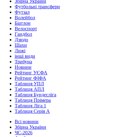
Збірна України
Футбольні трансфери
Футзал
Волейбол
Біатлон
Велоспорт
Гандбол
Дзюдо
Шахи
Лижі
інші види
Трибуна
Новини
Рейтинг УЄФА
Рейтинг ФІФА
Таблиця УПЛ
Таблиця АПЛ
Таблиця Бундесліга
Таблиця Прімера
Таблиця Ліга 1
Таблиця Серія А
Всі новини
Збірна України
ЧС-2026