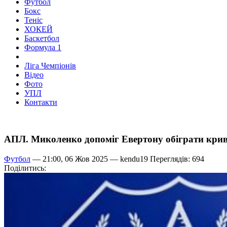
Футбол
Бокс
Теніс
ХОКЕЙ
Баскетбол
Формула 1
Ліга Чемпіонів
Відео
Фото
УПЛ
Контакти
АПЛ. Миколенко допоміг Евертону обіграти кри
Футбол
— 21:00, 06 Жов 2025 —
kendu19
Переглядів: 694
Поділитись: