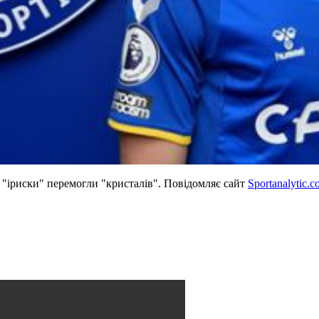
а "іриски" перемогли "кристалів". Повідомляє сайт
Sportanalytic.c