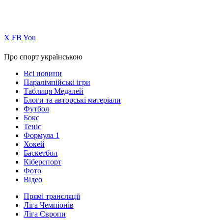
Х
FB
You
Про спорт українською
Всі новини
Паралімпійські ігри
Таблиця Медалей
Блоги та авторські матеріали
Футбол
Бокс
Теніс
Формула 1
Хокей
Баскетбол
Кіберспорт
Фото
Відео
Прямі трансляції
Ліга Чемпіонів
Ліга Європи