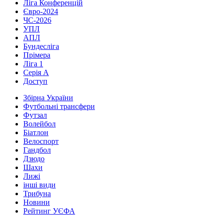
Ліга Конференцій
Євро-2024
ЧС-2026
УПЛ
АПЛ
Бундесліга
Прімера
Ліга 1
Серія А
Доступ
Збірна України
Футбольні трансфери
Футзал
Волейбол
Біатлон
Велоспорт
Гандбол
Дзюдо
Шахи
Лижі
інші види
Трибуна
Новини
Рейтинг УЄФА