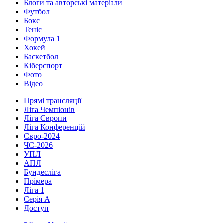
Блоги та авторські матеріали
Футбол
Бокс
Теніс
Формула 1
Хокей
Баскетбол
Кіберспорт
Фото
Відео
Прямі трансляції
Ліга Чемпіонів
Ліга Європи
Ліга Конференцій
Євро-2024
ЧС-2026
УПЛ
АПЛ
Бундесліга
Прімера
Ліга 1
Серія А
Доступ