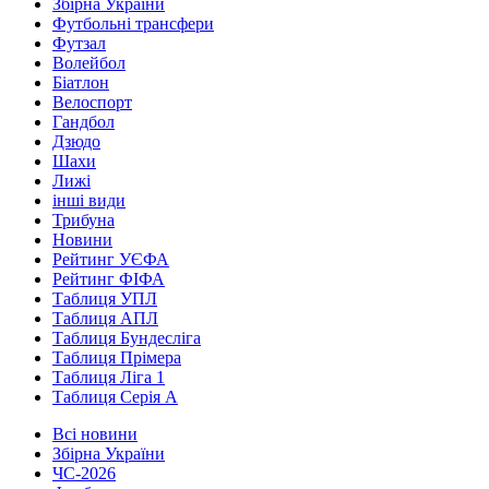
Збірна України
Футбольні трансфери
Футзал
Волейбол
Біатлон
Велоспорт
Гандбол
Дзюдо
Шахи
Лижі
інші види
Трибуна
Новини
Рейтинг УЄФА
Рейтинг ФІФА
Таблиця УПЛ
Таблиця АПЛ
Таблиця Бундесліга
Таблиця Прімера
Таблиця Ліга 1
Таблиця Серія А
Всі новини
Збірна України
ЧС-2026