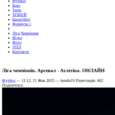
Футбол
Бокс
Теніс
ХОКЕЙ
Баскетбол
Формула 1
Ліга Чемпіонів
Відео
Фото
УПЛ
Контакти
Ліга чемпіонів. Арсенал - Атлетіко. ОНЛАЙН
Футбол
— 11:12, 21 Жов 2025 —
kendu19
Переглядів: 462
Поділитись: