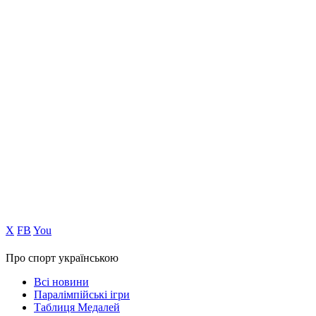
Х
FB
You
Про спорт українською
Всі новини
Паралімпійські ігри
Таблиця Медалей