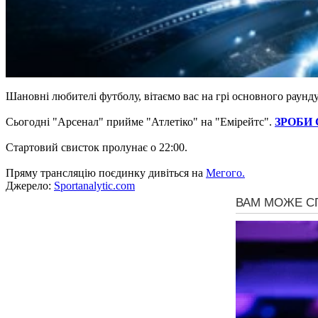
Шановні любителі футболу, вітаємо вас на грі основного раунд
Сьогодні "Арсенал" прийме "Атлетіко" на "Емірейтс".
ЗРОБИ
Стартовий свисток пролунає о 22:00.
Пряму трансляцію поєдинку дивіться на
Мегого.
Джерело:
Sportanalytic.com