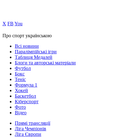
Х
FB
You
Про спорт українською
Всі новини
Паралімпійські ігри
Таблиця Медалей
Блоги та авторські матеріали
Футбол
Бокс
Теніс
Формула 1
Хокей
Баскетбол
Кіберспорт
Фото
Відео
Прямі трансляції
Ліга Чемпіонів
Ліга Європи