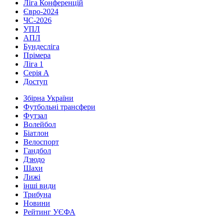
Ліга Конференцій
Євро-2024
ЧС-2026
УПЛ
АПЛ
Бундесліга
Прімера
Ліга 1
Серія А
Доступ
Збірна України
Футбольні трансфери
Футзал
Волейбол
Біатлон
Велоспорт
Гандбол
Дзюдо
Шахи
Лижі
інші види
Трибуна
Новини
Рейтинг УЄФА