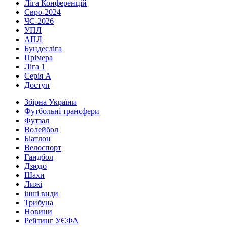
Ліга Конференцій
Євро-2024
ЧС-2026
УПЛ
АПЛ
Бундесліга
Прімера
Ліга 1
Серія А
Доступ
Збірна України
Футбольні трансфери
Футзал
Волейбол
Біатлон
Велоспорт
Гандбол
Дзюдо
Шахи
Лижі
інші види
Трибуна
Новини
Рейтинг УЄФА