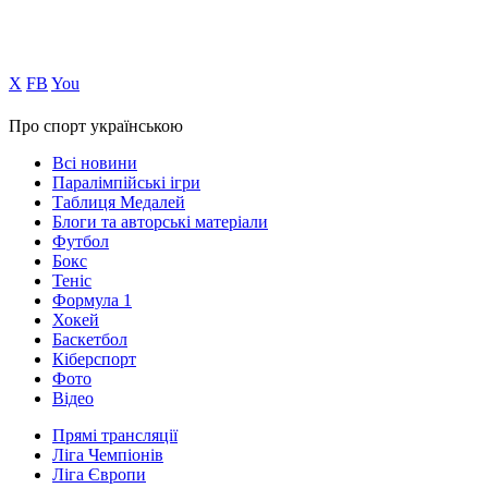
Х
FB
You
Про спорт українською
Всі новини
Паралімпійські ігри
Таблиця Медалей
Блоги та авторські матеріали
Футбол
Бокс
Теніс
Формула 1
Хокей
Баскетбол
Кіберспорт
Фото
Відео
Прямі трансляції
Ліга Чемпіонів
Ліга Європи