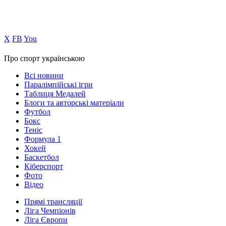
Х
FB
You
Про спорт українською
Всі новини
Паралімпійські ігри
Таблиця Медалей
Блоги та авторські матеріали
Футбол
Бокс
Теніс
Формула 1
Хокей
Баскетбол
Кіберспорт
Фото
Відео
Прямі трансляції
Ліга Чемпіонів
Ліга Європи