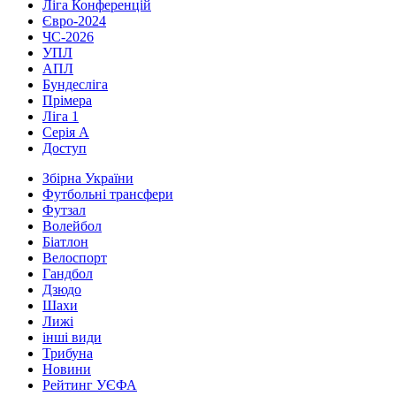
Ліга Конференцій
Євро-2024
ЧС-2026
УПЛ
АПЛ
Бундесліга
Прімера
Ліга 1
Серія А
Доступ
Збірна України
Футбольні трансфери
Футзал
Волейбол
Біатлон
Велоспорт
Гандбол
Дзюдо
Шахи
Лижі
інші види
Трибуна
Новини
Рейтинг УЄФА