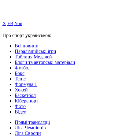
Х
FB
You
Про спорт українською
Всі новини
Паралімпійські ігри
Таблиця Медалей
Блоги та авторські матеріали
Футбол
Бокс
Теніс
Формула 1
Хокей
Баскетбол
Кіберспорт
Фото
Відео
Прямі трансляції
Ліга Чемпіонів
Ліга Європи