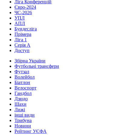
Ліга Конференцій
Євро-2024
ЧС-2026
УПЛ
АПЛ
Бундесліга
Прімера
Ліга 1
Серія А
Доступ
Збірна України
Футбольні трансфери
Футзал
Волейбол
Біатлон
Велоспорт
Гандбол
Дзюдо
Шахи
Лижі
інші види
Трибуна
Новини
Рейтинг УЄФА