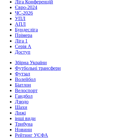
Ліга Конференцій
Євро-2024
ЧС-2026
УПЛ
АПЛ
Бундесліга
Прімера
Ліга 1
Серія А
Доступ
Збірна України
Футбольні трансфери
Футзал
Волейбол
Біатлон
Велоспорт
Гандбол
Дзюдо
Шахи
Лижі
інші види
Трибуна
Новини
Рейтинг УЄФА