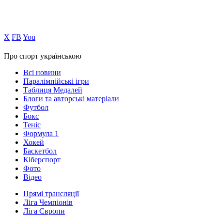
Х
FB
You
Про спорт українською
Всі новини
Паралімпійські ігри
Таблиця Медалей
Блоги та авторські матеріали
Футбол
Бокс
Теніс
Формула 1
Хокей
Баскетбол
Кіберспорт
Фото
Відео
Прямі трансляції
Ліга Чемпіонів
Ліга Європи