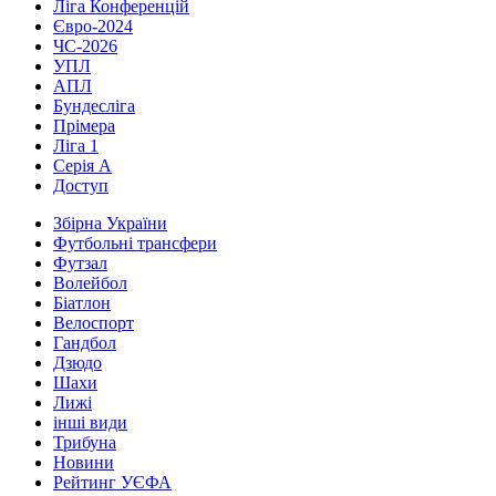
Ліга Конференцій
Євро-2024
ЧС-2026
УПЛ
АПЛ
Бундесліга
Прімера
Ліга 1
Серія А
Доступ
Збірна України
Футбольні трансфери
Футзал
Волейбол
Біатлон
Велоспорт
Гандбол
Дзюдо
Шахи
Лижі
інші види
Трибуна
Новини
Рейтинг УЄФА