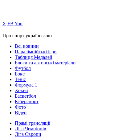
Х
FB
You
Про спорт українською
Всі новини
Паралімпійські ігри
Таблиця Медалей
Блоги та авторські матеріали
Футбол
Бокс
Теніс
Формула 1
Хокей
Баскетбол
Кіберспорт
Фото
Відео
Прямі трансляції
Ліга Чемпіонів
Ліга Європи