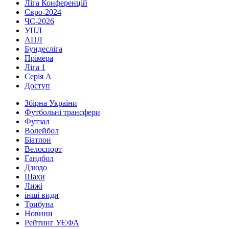
Ліга Конференцій
Євро-2024
ЧС-2026
УПЛ
АПЛ
Бундесліга
Прімера
Ліга 1
Серія А
Доступ
Збірна України
Футбольні трансфери
Футзал
Волейбол
Біатлон
Велоспорт
Гандбол
Дзюдо
Шахи
Лижі
інші види
Трибуна
Новини
Рейтинг УЄФА