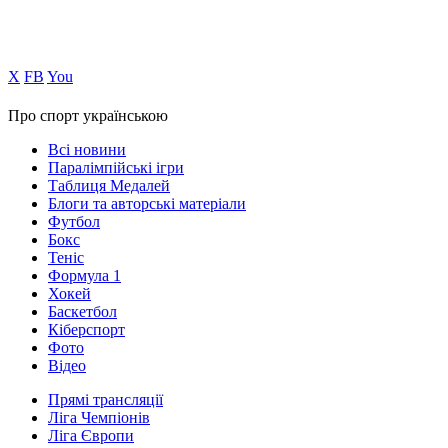
Х
FB
You
Про спорт українською
Всі новини
Паралімпійські ігри
Таблиця Медалей
Блоги та авторські матеріали
Футбол
Бокс
Теніс
Формула 1
Хокей
Баскетбол
Кіберспорт
Фото
Відео
Прямі трансляції
Ліга Чемпіонів
Ліга Європи