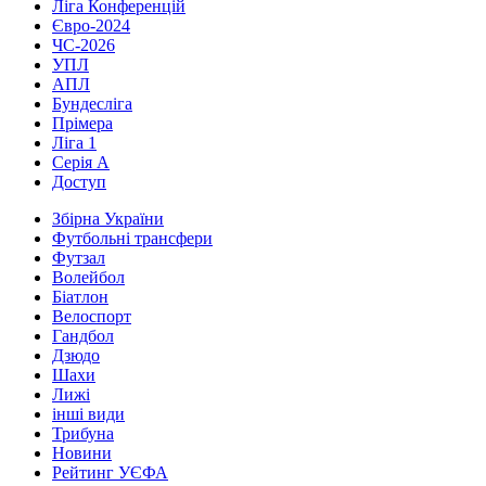
Ліга Конференцій
Євро-2024
ЧС-2026
УПЛ
АПЛ
Бундесліга
Прімера
Ліга 1
Серія А
Доступ
Збірна України
Футбольні трансфери
Футзал
Волейбол
Біатлон
Велоспорт
Гандбол
Дзюдо
Шахи
Лижі
інші види
Трибуна
Новини
Рейтинг УЄФА