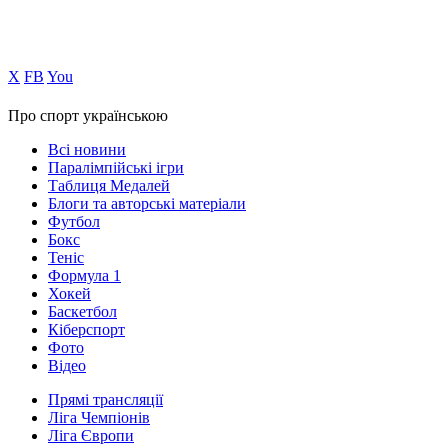
Х
FB
You
Про спорт українською
Всі новини
Паралімпійські ігри
Таблиця Медалей
Блоги та авторські матеріали
Футбол
Бокс
Теніс
Формула 1
Хокей
Баскетбол
Кіберспорт
Фото
Відео
Прямі трансляції
Ліга Чемпіонів
Ліга Європи