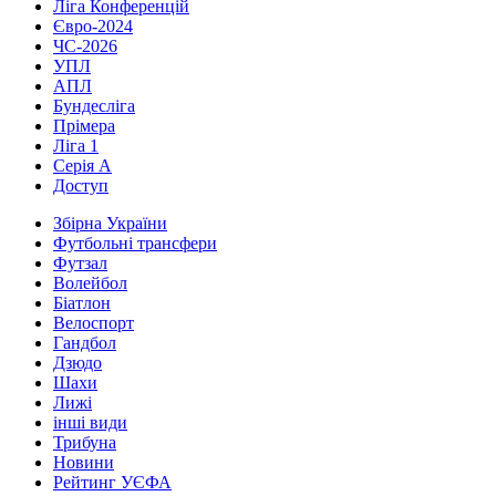
Ліга Конференцій
Євро-2024
ЧС-2026
УПЛ
АПЛ
Бундесліга
Прімера
Ліга 1
Серія А
Доступ
Збірна України
Футбольні трансфери
Футзал
Волейбол
Біатлон
Велоспорт
Гандбол
Дзюдо
Шахи
Лижі
інші види
Трибуна
Новини
Рейтинг УЄФА