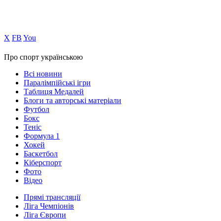
Х
FB
You
Про спорт українською
Всі новини
Паралімпійські ігри
Таблиця Медалей
Блоги та авторські матеріали
Футбол
Бокс
Теніс
Формула 1
Хокей
Баскетбол
Кіберспорт
Фото
Відео
Прямі трансляції
Ліга Чемпіонів
Ліга Європи