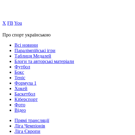
Х
FB
You
Про спорт українською
Всі новини
Паралімпійські ігри
Таблиця Медалей
Блоги та авторські матеріали
Футбол
Бокс
Теніс
Формула 1
Хокей
Баскетбол
Кіберспорт
Фото
Відео
Прямі трансляції
Ліга Чемпіонів
Ліга Європи