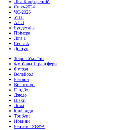
Ліга Конференцій
Євро-2024
ЧС-2026
УПЛ
АПЛ
Бундесліга
Прімера
Ліга 1
Серія А
Доступ
Збірна України
Футбольні трансфери
Футзал
Волейбол
Біатлон
Велоспорт
Гандбол
Дзюдо
Шахи
Лижі
інші види
Трибуна
Новини
Рейтинг УЄФА