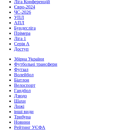
Ліга Конференцій
Євро-2024
ЧС-2026
УПЛ
АПЛ
Бундесліга
Прімера
Ліга 1
Серія А
Доступ
Збірна України
Футбольні трансфери
Футзал
Волейбол
Біатлон
Велоспорт
Гандбол
Дзюдо
Шахи
Лижі
інші види
Трибуна
Новини
Рейтинг УЄФА