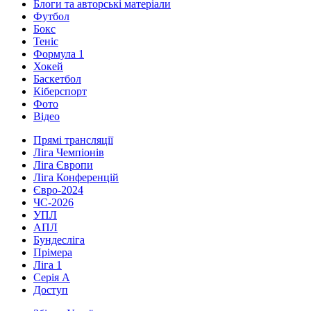
Блоги та авторські матеріали
Футбол
Бокс
Теніс
Формула 1
Хокей
Баскетбол
Кіберспорт
Фото
Відео
Прямі трансляції
Ліга Чемпіонів
Ліга Європи
Ліга Конференцій
Євро-2024
ЧС-2026
УПЛ
АПЛ
Бундесліга
Прімера
Ліга 1
Серія А
Доступ