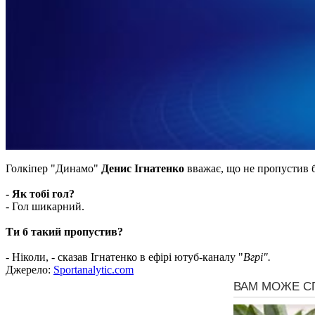
Голкіпер "Динамо"
Денис Ігнатенко
вважає, що не пропустив 
- Як тобі гол?
- Гол шикарний.
Ти б такий пропустив?
- Ніколи, - сказав Ігнатенко в ефірі ютуб-каналу "
Вгрі".
Джерело:
Sportanalytic.com