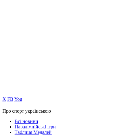
Х
FB
You
Про спорт українською
Всі новини
Паралімпійські ігри
Таблиця Медалей