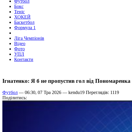
Футбол
Бокс
Теніс
ХОКЕЙ
Баскетбол
Формула 1
Ліга Чемпіонів
Відео
Фото
УПЛ
Контакти
Ігнатенко: Я б не пропустив гол від Пономаренка
Футбол
— 06:30, 07 Тра 2026 —
kendu19
Переглядів: 1119
Поділитись: