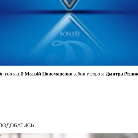
би гол який
Матвій Пономаренко
забив у ворота
Дмитра Різни