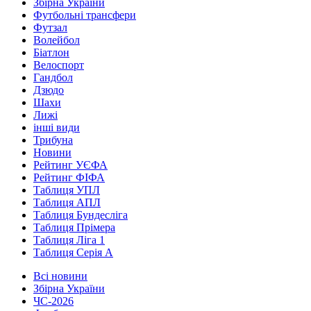
Збірна України
Футбольні трансфери
Футзал
Волейбол
Біатлон
Велоспорт
Гандбол
Дзюдо
Шахи
Лижі
інші види
Трибуна
Новини
Рейтинг УЄФА
Рейтинг ФІФА
Таблиця УПЛ
Таблиця АПЛ
Таблиця Бундесліга
Таблиця Прімера
Таблиця Ліга 1
Таблиця Серія А
Всі новини
Збірна України
ЧС-2026