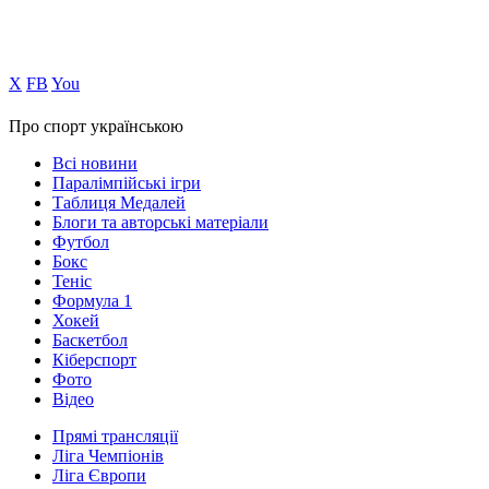
Х
FB
You
Про спорт українською
Всі новини
Паралімпійські ігри
Таблиця Медалей
Блоги та авторські матеріали
Футбол
Бокс
Теніс
Формула 1
Хокей
Баскетбол
Кіберспорт
Фото
Відео
Прямі трансляції
Ліга Чемпіонів
Ліга Європи