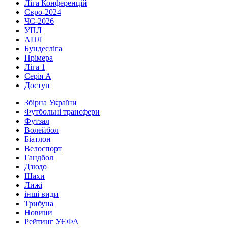
Ліга Конференцій
Євро-2024
ЧС-2026
УПЛ
АПЛ
Бундесліга
Прімера
Ліга 1
Серія А
Доступ
Збірна України
Футбольні трансфери
Футзал
Волейбол
Біатлон
Велоспорт
Гандбол
Дзюдо
Шахи
Лижі
інші види
Трибуна
Новини
Рейтинг УЄФА