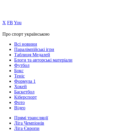
Х
FB
You
Про спорт українською
Всі новини
Паралімпійські ігри
Таблиця Медалей
Блоги та авторські матеріали
Футбол
Бокс
Теніс
Формула 1
Хокей
Баскетбол
Кіберспорт
Фото
Відео
Прямі трансляції
Ліга Чемпіонів
Ліга Європи