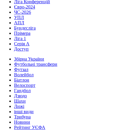
Ліга Конференцій
Євро-2024
ЧС-2026
УПЛ
АПЛ
Бундесліга
Прімера
Ліга 1
Серія А
Доступ
Збірна України
Футбольні трансфери
Футзал
Волейбол
Біатлон
Велоспорт
Гандбол
Дзюдо
Шахи
Лижі
інші види
Трибуна
Новини
Рейтинг УЄФА