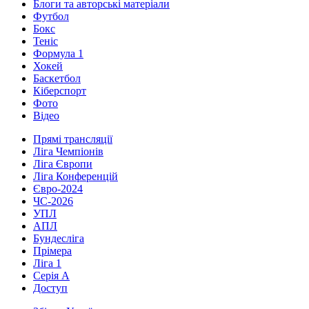
Блоги та авторські матеріали
Футбол
Бокс
Теніс
Формула 1
Хокей
Баскетбол
Кіберспорт
Фото
Відео
Прямі трансляції
Ліга Чемпіонів
Ліга Європи
Ліга Конференцій
Євро-2024
ЧС-2026
УПЛ
АПЛ
Бундесліга
Прімера
Ліга 1
Серія А
Доступ