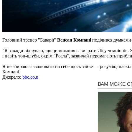
Головний тренер "Баварії"
Венсан Компані
поділився думками 
"Я завжди відчуваю, що це можливо - виграти Лігу чемпіонів. Я 
і навіть топ-клуби, окрім "Реала", зазвичай перемагають приблиз
Я не збираюся звалювати на себе щось зайве — розумію, наскіль
Компані.
Джерело:
bbc.co.u