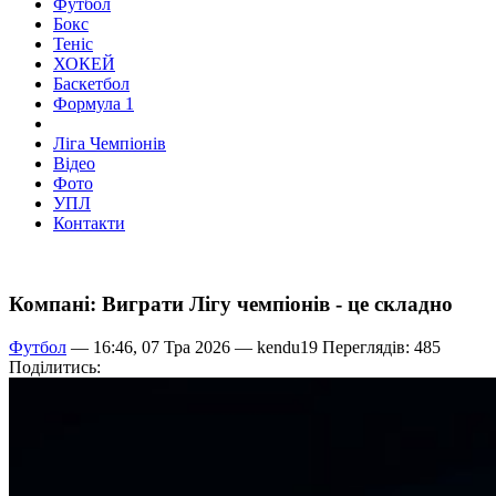
Футбол
Бокс
Теніс
ХОКЕЙ
Баскетбол
Формула 1
Ліга Чемпіонів
Відео
Фото
УПЛ
Контакти
Компані: Виграти Лігу чемпіонів - це складно
Футбол
— 16:46, 07 Тра 2026 —
kendu19
Переглядів: 485
Поділитись: