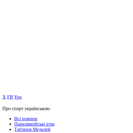
Х
FB
You
Про спорт українською
Всі новини
Паралімпійські ігри
Таблиця Медалей