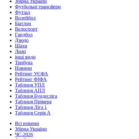
Збірна України
Футбольні трансфери
Футзал
Волейбол
Біатлон
Велоспорт
Гандбол
Дзюдо
Шахи
Лижі
інші види
Трибуна
Новини
Рейтинг УЄФА
Рейтинг ФІФА
Таблиця УПЛ
Таблиця АПЛ
Таблиця Бундесліга
Таблиця Прімера
Таблиця Ліга 1
Таблиця Серія А
Всі новини
Збірна України
ЧС-2026