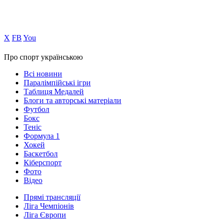
Х
FB
You
Про спорт українською
Всі новини
Паралімпійські ігри
Таблиця Медалей
Блоги та авторські матеріали
Футбол
Бокс
Теніс
Формула 1
Хокей
Баскетбол
Кіберспорт
Фото
Відео
Прямі трансляції
Ліга Чемпіонів
Ліга Європи