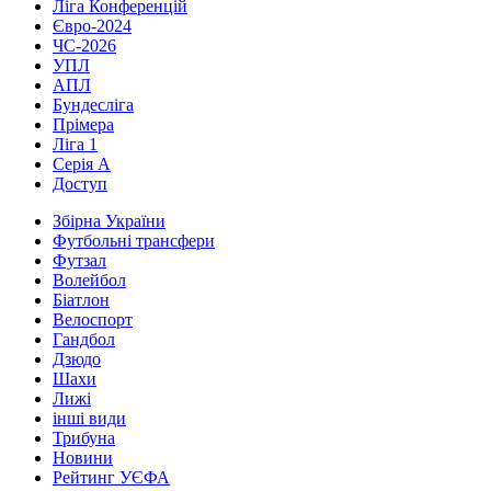
Ліга Конференцій
Євро-2024
ЧС-2026
УПЛ
АПЛ
Бундесліга
Прімера
Ліга 1
Серія А
Доступ
Збірна України
Футбольні трансфери
Футзал
Волейбол
Біатлон
Велоспорт
Гандбол
Дзюдо
Шахи
Лижі
інші види
Трибуна
Новини
Рейтинг УЄФА