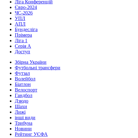
Ліга Конференцій
Євро-2024
ЧС-2026
УПЛ
АПЛ
Бундесліга
Прімера
Ліга 1
Серія А
Доступ
Збірна України
Футбольні трансфери
Футзал
Волейбол
Біатлон
Велоспорт
Гандбол
Дзюдо
Шахи
Лижі
інші види
Трибуна
Новини
Рейтинг УЄФА