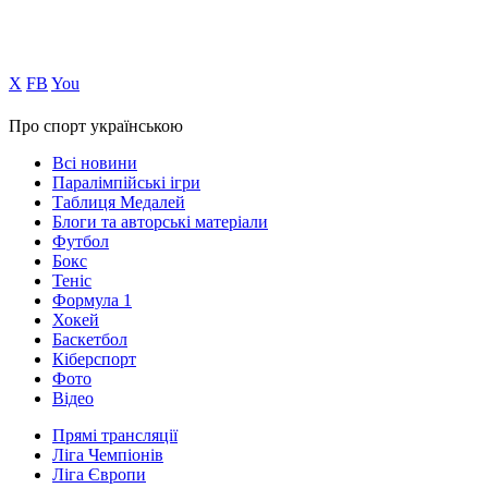
Х
FB
You
Про спорт українською
Всі новини
Паралімпійські ігри
Таблиця Медалей
Блоги та авторські матеріали
Футбол
Бокс
Теніс
Формула 1
Хокей
Баскетбол
Кіберспорт
Фото
Відео
Прямі трансляції
Ліга Чемпіонів
Ліга Європи