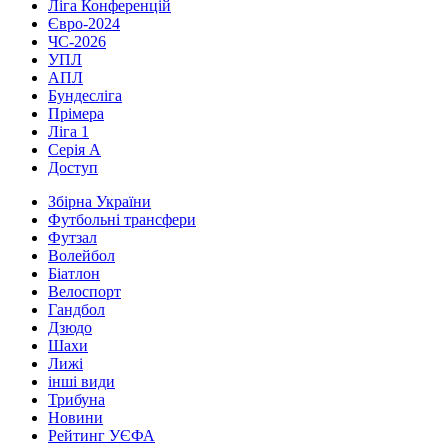
Ліга Конференцій
Євро-2024
ЧС-2026
УПЛ
АПЛ
Бундесліга
Прімера
Ліга 1
Серія А
Доступ
Збірна України
Футбольні трансфери
Футзал
Волейбол
Біатлон
Велоспорт
Гандбол
Дзюдо
Шахи
Лижі
інші види
Трибуна
Новини
Рейтинг УЄФА