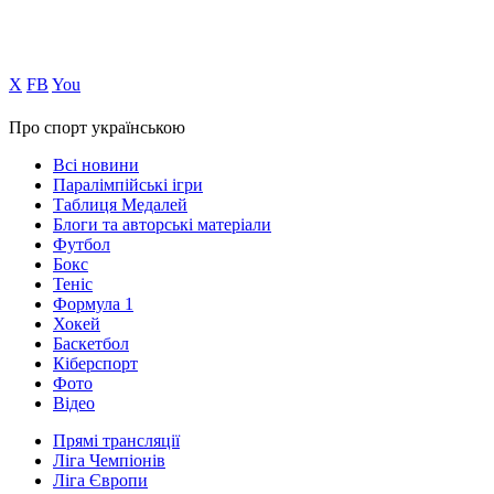
Х
FB
You
Про спорт українською
Всі новини
Паралімпійські ігри
Таблиця Медалей
Блоги та авторські матеріали
Футбол
Бокс
Теніс
Формула 1
Хокей
Баскетбол
Кіберспорт
Фото
Відео
Прямі трансляції
Ліга Чемпіонів
Ліга Європи