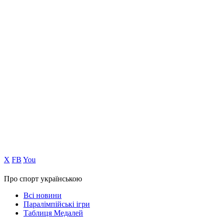
Х
FB
You
Про спорт українською
Всі новини
Паралімпійські ігри
Таблиця Медалей