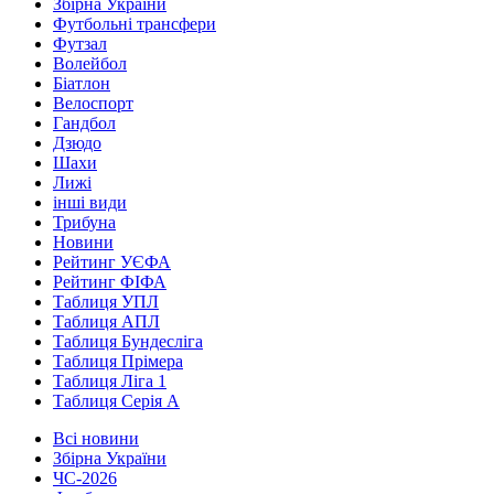
Збірна України
Футбольні трансфери
Футзал
Волейбол
Біатлон
Велоспорт
Гандбол
Дзюдо
Шахи
Лижі
інші види
Трибуна
Новини
Рейтинг УЄФА
Рейтинг ФІФА
Таблиця УПЛ
Таблиця АПЛ
Таблиця Бундесліга
Таблиця Прімера
Таблиця Ліга 1
Таблиця Серія А
Всі новини
Збірна України
ЧС-2026