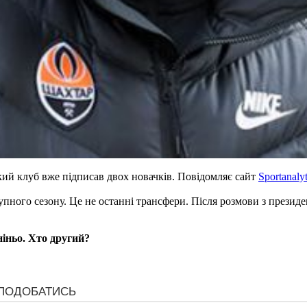
ий клуб вже підписав двох новачків. Повідомляє сайт
Sportanaly
пного сезону. Це не останні трансфери. Після розмови з президе
іньо. Хто другий?