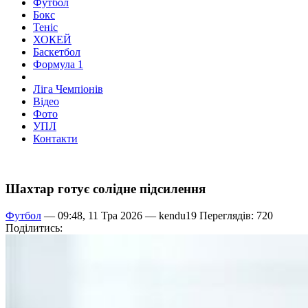
Футбол
Бокс
Теніс
ХОКЕЙ
Баскетбол
Формула 1
Ліга Чемпіонів
Відео
Фото
УПЛ
Контакти
Шахтар готує солідне підсилення
Футбол
— 09:48, 11 Тра 2026 —
kendu19
Переглядів: 720
Поділитись: