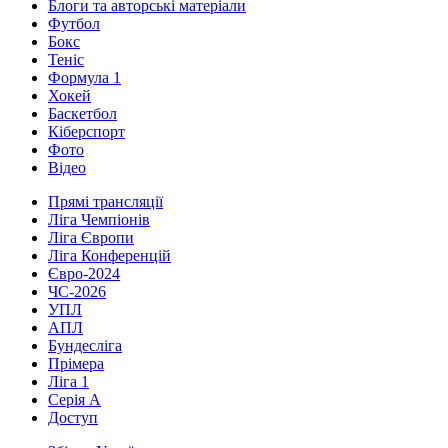
Блоги та авторські матеріали
Футбол
Бокс
Теніс
Формула 1
Хокей
Баскетбол
Кіберспорт
Фото
Відео
Прямі трансляції
Ліга Чемпіонів
Ліга Європи
Ліга Конференцій
Євро-2024
ЧС-2026
УПЛ
АПЛ
Бундесліга
Прімера
Ліга 1
Серія А
Доступ