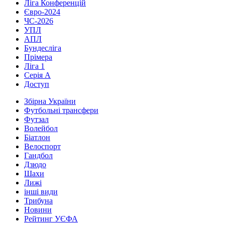
Ліга Конференцій
Євро-2024
ЧС-2026
УПЛ
АПЛ
Бундесліга
Прімера
Ліга 1
Серія А
Доступ
Збірна України
Футбольні трансфери
Футзал
Волейбол
Біатлон
Велоспорт
Гандбол
Дзюдо
Шахи
Лижі
інші види
Трибуна
Новини
Рейтинг УЄФА