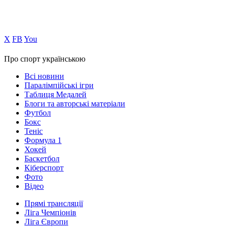
Х
FB
You
Про спорт українською
Всі новини
Паралімпійські ігри
Таблиця Медалей
Блоги та авторські матеріали
Футбол
Бокс
Теніс
Формула 1
Хокей
Баскетбол
Кіберспорт
Фото
Відео
Прямі трансляції
Ліга Чемпіонів
Ліга Європи