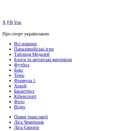
Х
FB
You
Про спорт українською
Всі новини
Паралімпійські ігри
Таблиця Медалей
Блоги та авторські матеріали
Футбол
Бокс
Теніс
Формула 1
Хокей
Баскетбол
Кіберспорт
Фото
Відео
Прямі трансляції
Ліга Чемпіонів
Ліга Європи