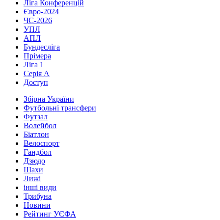
Ліга Конференцій
Євро-2024
ЧС-2026
УПЛ
АПЛ
Бундесліга
Прімера
Ліга 1
Серія А
Доступ
Збірна України
Футбольні трансфери
Футзал
Волейбол
Біатлон
Велоспорт
Гандбол
Дзюдо
Шахи
Лижі
інші види
Трибуна
Новини
Рейтинг УЄФА