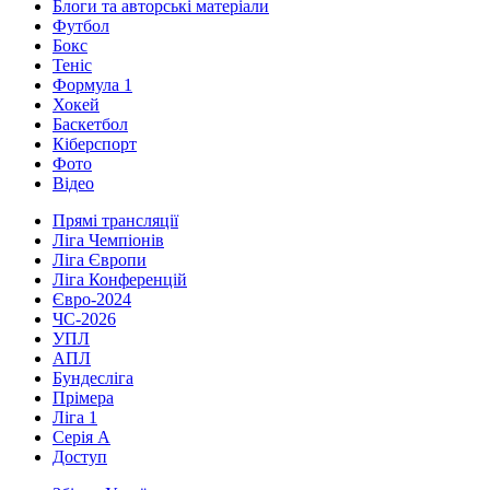
Блоги та авторські матеріали
Футбол
Бокс
Теніс
Формула 1
Хокей
Баскетбол
Кіберспорт
Фото
Відео
Прямі трансляції
Ліга Чемпіонів
Ліга Європи
Ліга Конференцій
Євро-2024
ЧС-2026
УПЛ
АПЛ
Бундесліга
Прімера
Ліга 1
Серія А
Доступ