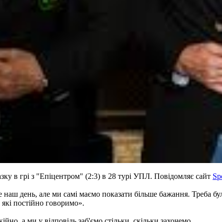
ку в грі з "Епіцентром" (2:3) в 28 турі УПЛ. Повідомляє сайт
Sp
е наш день, але ми самі маємо показати більше бажання. Треба бу
 які постійно говоримо».
йно, а ми у відповідь заб'ємо стільки, скільки захочемо.