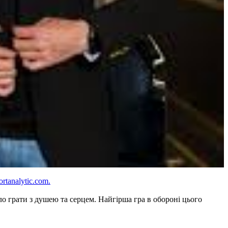
ortanalytic.com.
ло грати з душею та серцем. Найгірша гра в обороні цього