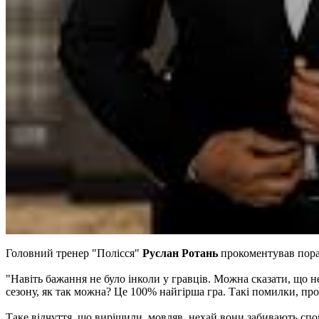
Головний тренер "Полісся"
Руслан Ротань
прокоментував пораз
"Навіть бажання не було інколи у гравців. Можна сказати, що н
сезону, як так можна? Це 100% найгірша гра. Такі помилки, про
Таке відчуття, що вирішили, мовляв, нехай вони забивають спокі