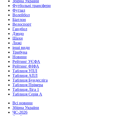
Збірна України
Футбольні трансфери
Футзал
Волейбол
Біатлон
Велоспорт
Гандбол
Дзюдо
Шахи
Лижі
інші види
Трибуна
Новини
Рейтинг УЄФА
Рейтинг ФІФА
Таблиця УПЛ
Таблиця АПЛ
Таблиця Бундесліга
Таблиця Прімера
Таблиця Ліга 1
Таблиця Серія А
Всі новини
Збірна України
ЧС-2026