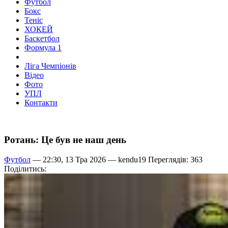
Футбол
Бокс
Теніс
ХОКЕЙ
Баскетбол
Формула 1
Ліга Чемпіонів
Відео
Фото
УПЛ
Контакти
Ротань: Це був не наш день
Футбол
— 22:30, 13 Тра 2026 —
kendu19
Переглядів: 363
Поділитись: