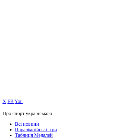
Х
FB
You
Про спорт українською
Всі новини
Паралімпійські ігри
Таблиця Медалей