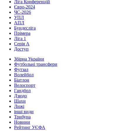
Ліга Конференцій
Євро-2024
ЧС-2026
УПЛ
АПЛ
Бундесліга
Прімера
Ліга 1
Серія А
Доступ
Збірна України
Футбольні трансфери
Футзал
Волейбол
Біатлон
Велоспорт
Гандбол
Дзюдо
Шахи
Лижі
інші види
Трибуна
Новини
Рейтинг УЄФА