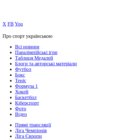
Х
FB
You
Про спорт українською
Всі новини
Паралімпійські ігри
Таблиця Медалей
Блоги та авторські матеріали
Футбол
Бокс
Теніс
Формула 1
Хокей
Баскетбол
Кіберспорт
Фото
Відео
Прямі трансляції
Ліга Чемпіонів
Ліга Європи