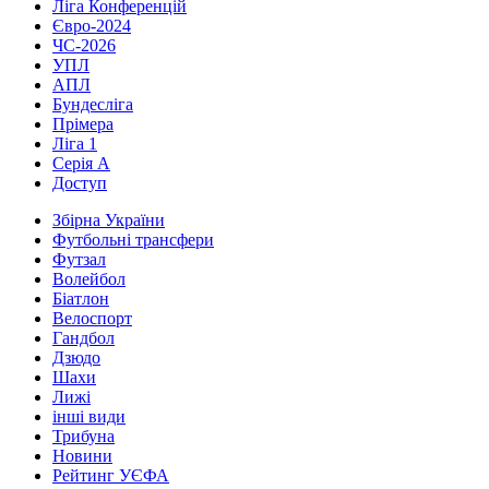
Ліга Конференцій
Євро-2024
ЧС-2026
УПЛ
АПЛ
Бундесліга
Прімера
Ліга 1
Серія А
Доступ
Збірна України
Футбольні трансфери
Футзал
Волейбол
Біатлон
Велоспорт
Гандбол
Дзюдо
Шахи
Лижі
інші види
Трибуна
Новини
Рейтинг УЄФА