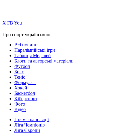
Х
FB
You
Про спорт українською
Всі новини
Паралімпійські ігри
Таблиця Медалей
Блоги та авторські матеріали
Футбол
Бокс
Теніс
Формула 1
Хокей
Баскетбол
Кіберспорт
Фото
Відео
Прямі трансляції
Ліга Чемпіонів
Ліга Європи