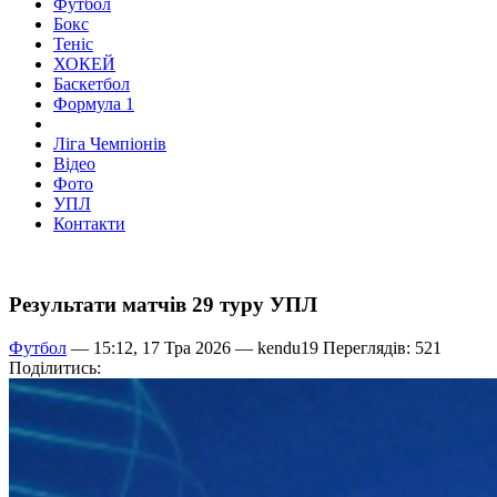
Футбол
Бокс
Теніс
ХОКЕЙ
Баскетбол
Формула 1
Ліга Чемпіонів
Відео
Фото
УПЛ
Контакти
Результати матчів 29 туру УПЛ
Футбол
— 15:12, 17 Тра 2026 —
kendu19
Переглядів: 521
Поділитись: