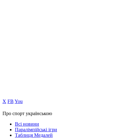
Х
FB
You
Про спорт українською
Всі новини
Паралімпійські ігри
Таблиця Медалей