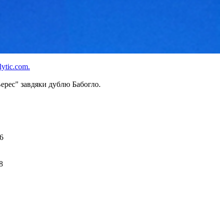
lytic.com.
ерес" завдяки дублю Бабогло.
46
8