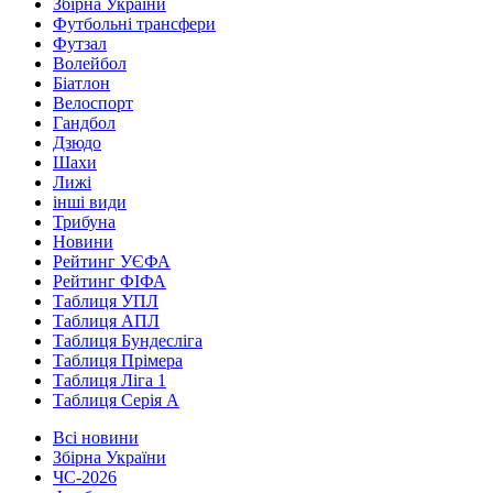
Збірна України
Футбольні трансфери
Футзал
Волейбол
Біатлон
Велоспорт
Гандбол
Дзюдо
Шахи
Лижі
інші види
Трибуна
Новини
Рейтинг УЄФА
Рейтинг ФІФА
Таблиця УПЛ
Таблиця АПЛ
Таблиця Бундесліга
Таблиця Прімера
Таблиця Ліга 1
Таблиця Серія А
Всі новини
Збірна України
ЧС-2026