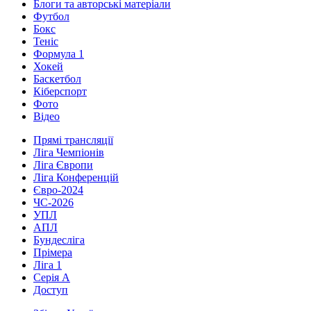
Блоги та авторські матеріали
Футбол
Бокс
Теніс
Формула 1
Хокей
Баскетбол
Кіберспорт
Фото
Відео
Прямі трансляції
Ліга Чемпіонів
Ліга Європи
Ліга Конференцій
Євро-2024
ЧС-2026
УПЛ
АПЛ
Бундесліга
Прімера
Ліга 1
Серія А
Доступ