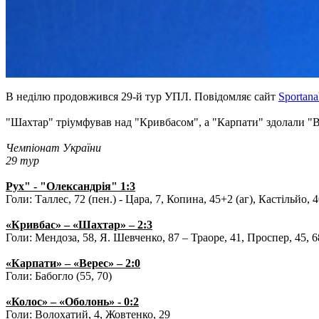
В неділю продовжився 29-й тур УПЛ. Повідомляє сайт
Sportana
"Шахтар" тріумфував над "Кривбасом", а "Карпати" здолали "В
Чемпіонат України
29 тур
Рух" - "Олександрія" 1:3
Голи: Таллес, 72 (пен.) - Цара, 7, Копина, 45+2 (аг), Кастільйо, 
«Кривбас» – «Шахтар» – 2:3
Голи: Мендоза, 58, Я. Шевченко, 87 – Траоре, 41, Проспер, 45, 6
«Карпати» – «Верес» – 2:0
Голи: Бабогло (55, 70)
«Колос» – «Оболонь» - 0:2
Голи: Волохатий, 4, Жовтенко, 29