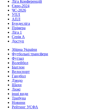
Ліга Конференцій
Євро-2024
ЧС-2026
УПЛ
АПЛ
Бундесліга
Прімера
Ліга 1
Серія А
Доступ
Збірна України
Футбольні трансфери
Футзал
Волейбол
Біатлон
Велоспорт
Гандбол
Дзюдо
Шахи
Лижі
інші види
Трибуна
Новини
Рейтинг УЄФА