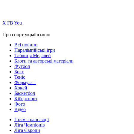
Х
FB
You
Про спорт українською
Всі новини
Паралімпійські ігри
Таблиця Медалей
Блоги та авторські матеріали
Футбол
Бокс
Теніс
Формула 1
Хокей
Баскетбол
Кіберспорт
Фото
Відео
Прямі трансляції
Ліга Чемпіонів
Ліга Європи