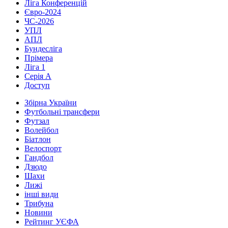
Ліга Конференцій
Євро-2024
ЧС-2026
УПЛ
АПЛ
Бундесліга
Прімера
Ліга 1
Серія А
Доступ
Збірна України
Футбольні трансфери
Футзал
Волейбол
Біатлон
Велоспорт
Гандбол
Дзюдо
Шахи
Лижі
інші види
Трибуна
Новини
Рейтинг УЄФА