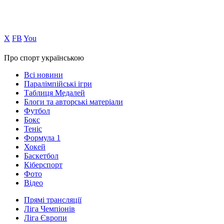
Х
FB
You
Про спорт українською
Всі новини
Паралімпійські ігри
Таблиця Медалей
Блоги та авторські матеріали
Футбол
Бокс
Теніс
Формула 1
Хокей
Баскетбол
Кіберспорт
Фото
Відео
Прямі трансляції
Ліга Чемпіонів
Ліга Європи