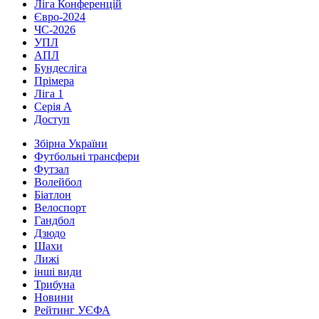
Ліга Конференцій
Євро-2024
ЧС-2026
УПЛ
АПЛ
Бундесліга
Прімера
Ліга 1
Серія А
Доступ
Збірна України
Футбольні трансфери
Футзал
Волейбол
Біатлон
Велоспорт
Гандбол
Дзюдо
Шахи
Лижі
інші види
Трибуна
Новини
Рейтинг УЄФА