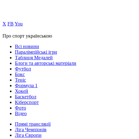
Х
FB
You
Про спорт українською
Всі новини
Паралімпійські ігри
Таблиця Медалей
Блоги та авторські матеріали
Футбол
Бокс
Теніс
Формула 1
Хокей
Баскетбол
Кіберспорт
Фото
Відео
Прямі трансляції
Ліга Чемпіонів
Ліга Європи