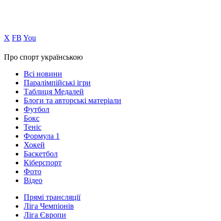
Х
FB
You
Про спорт українською
Всі новини
Паралімпійські ігри
Таблиця Медалей
Блоги та авторські матеріали
Футбол
Бокс
Теніс
Формула 1
Хокей
Баскетбол
Кіберспорт
Фото
Відео
Прямі трансляції
Ліга Чемпіонів
Ліга Європи