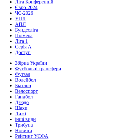
Ліга Конференцій
Євро-2024
ЧС-2026
УПЛ
АПЛ
Бундесліга
Прімера
Ліга 1
Серія А
Доступ
Збірна України
Футбольні трансфери
Футзал
Волейбол
Біатлон
Велоспорт
Гандбол
Дзюдо
Шахи
Лижі
інші види
Трибуна
Новини
Рейтинг УЄФА